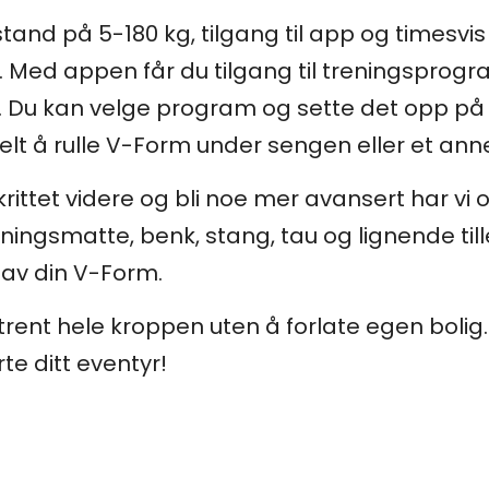
tand på 5-180 kg, tilgang til app og timesv
. Med appen får du tilgang til treningspro
. Du kan velge program og sette det opp på t
kelt å rulle V-Form under sengen eller et ann
krittet videre og bli noe mer avansert har vi
ningsmatte, benk, stang, tau og lignende till
 av din V-Form.
rent hele kroppen uten å forlate egen bolig.
rte ditt eventyr!