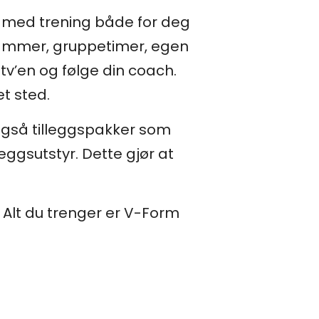
is med trening både for deg
grammer, gruppetimer, egen
v’en og følge din coach.
et sted.
 også tilleggspakker som
eggsutstyr. Dette gjør at
 Alt du trenger er V-Form