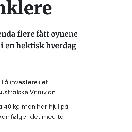
nklere
nda flere fått øynene
 i en hektisk hverdag
 å investere i et
ustralske Vitruvian.
a 40 kg men har hjul på
kken følger det med to
!